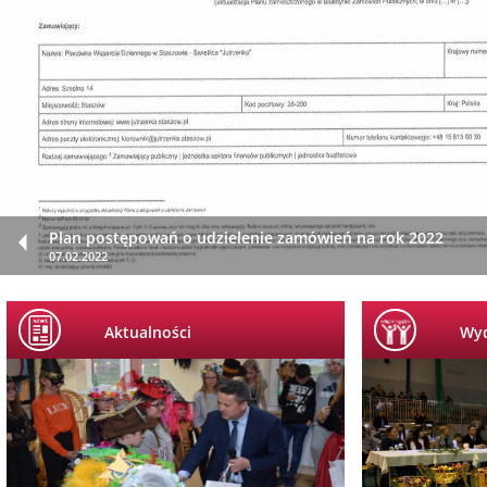
Otwarty nabór partnera w celu wspólnej realizacji projek
Jutrzenka
Zapraszamy!
Bezpieczni na Świetlicy
naboru Poddziałania 9.2.1
Życzenia
Wybór Partnera do wspólnej realizacji projektu
Raport o stanie zapewniania dostępności podmiotu publi
Plan postępowań o udzielenie zamówień na rok 2022
23.08.2018
04.06.2020
05.06.2020
31.03.2021
24.12.2020
13.01.2021
31.03.2021
07.02.2022
Aktualności
Wyd