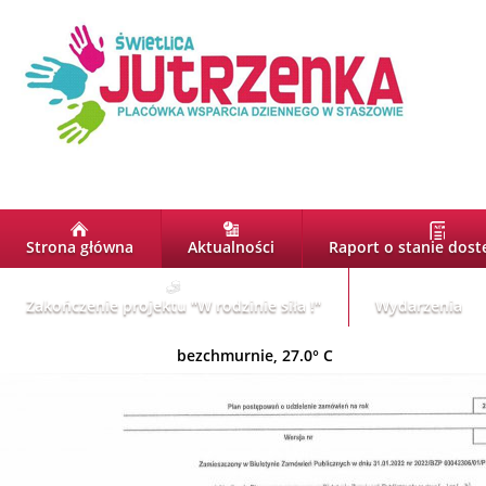
Strona główna
Aktualności
Raport o stanie dost
Zakończenie projektu "W rodzinie siła !"
Wydarzenia
bezchmurnie, 27.0° C
1/8